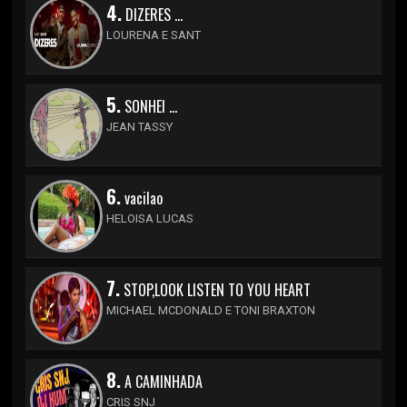
4.
DIZERES ...
LOURENA E SANT
5.
SONHEI ...
JEAN TASSY
6.
vacilao
HELOISA LUCAS
7.
STOP,LOOK LISTEN TO YOU HEART
MICHAEL MCDONALD E TONI BRAXTON
8.
A CAMINHADA
CRIS SNJ