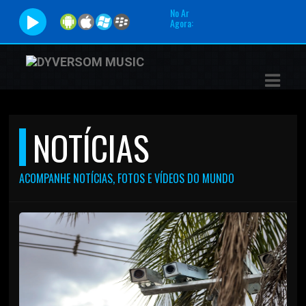
No Ar
Agora:
ASTS
IAS
IA
NOTÍCIAS
DOS
RAMAÇÃO
ACOMPANHE NOTÍCIAS, FOTOS E VÍDEOS DO MUNDO
TOS
E
E
ATO